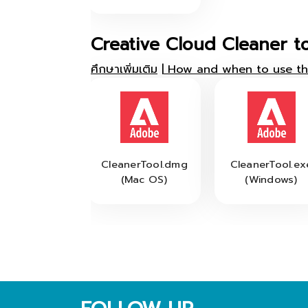
Creative Cloud Cleaner t
ศึกษาเพิ่มเติม
|
How and when to use the
CleanerTool.dmg
CleanerTool.ex
(Mac OS)
(Windows)