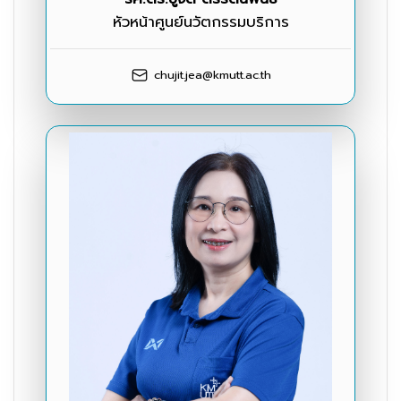
หัวหน้าศูนย์นวัตกรรมบริการ
chujit.jea@kmutt.ac.th