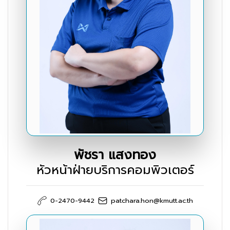
พัชรา แสงทอง
หัวหน้าฝ่ายบริการคอมพิวเตอร์
0-2470-9442
patchara.hon@kmutt.ac.th