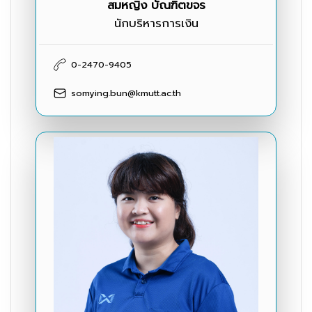
สมหญิง บัณฑิตขจร
นักบริหารการเงิน
0-2470-9405
somying.bun@kmutt.ac.th