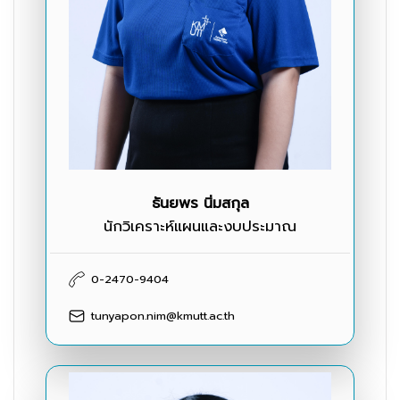
ธันยพร นิ่มสกุล
นักวิเคราะห์แผนและงบประมาณ
0-2470-9404
tunyapon.nim@kmutt.ac.th