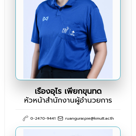
เรืองอุไร เพียกขุนทด
หัวหน้าสำนักงานผู้อำนวยการ
0-2470-9441
ruangurai.pie@kmutt.ac.th