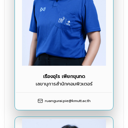
เรืองอุไร เพียกขุนทด
เลขานุการสำนักคอมพิวเตอร์
ruangurai.pie@kmutt.ac.th