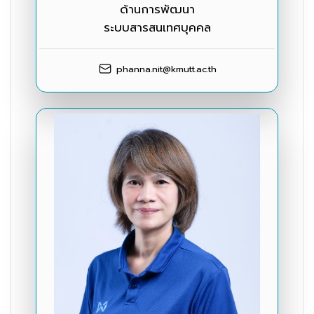
ด้านการพัฒนา
ระบบสารสนเทศบุคคล
phanna.nit@kmutt.ac.th