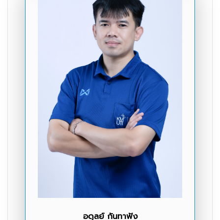
อดุลย์ กันทาฟัง