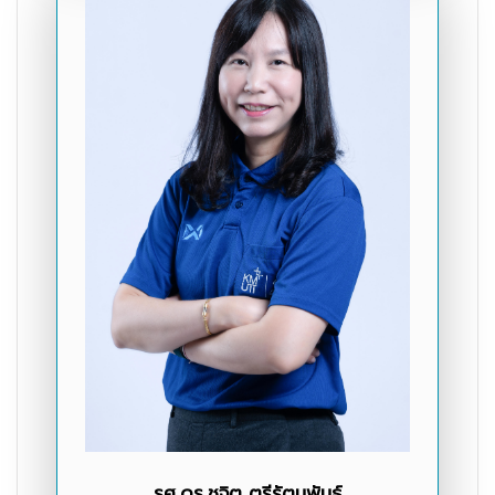
รศ.ดร.ชูจิต ตรีรัตนพันธ์