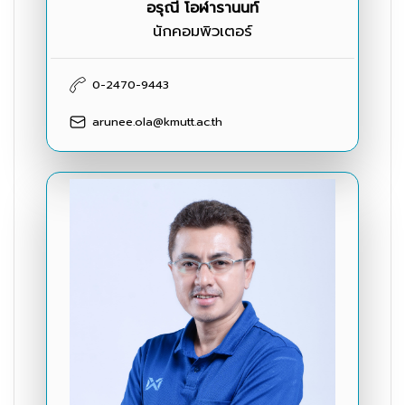
อรุณี โอฬารานนท์
นักคอมพิวเตอร์
0-2470-9443
arunee.ola@kmutt.ac.th